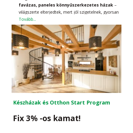
favázas, paneles könnyűszerkezetes házak
–
világszerte elterjedtek, mert jól szigetelnek, gyorsan
épülnek, és kedvezőbb a fenntartási költségük, mint
Tovább...
egy hagyományos téglaépületnek.
Készházak és Otthon Start Program
Fix 3% -os kamat!