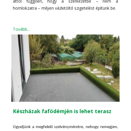
attól függően, hogy a szerkezetbe – nem a
homlokzatra – milyen vázkitöltő szigetelést építünk be.
Tovább...
Készházak fafödémjén is lehet terasz
Ügyeljünk a megfelelő szelvényméretre, nehogy remegjen,