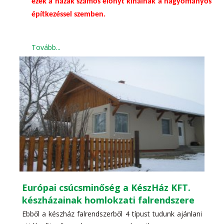
ezek a házak számos előnyt kínálnak a hagyományos
építkezéssel szemben.
Tovább...
Európai csúcsminőség a KészHáz KFT.
készházainak homlokzati falrendszere
Ebből a készház falrendszerből 4 típust tudunk ajánlani