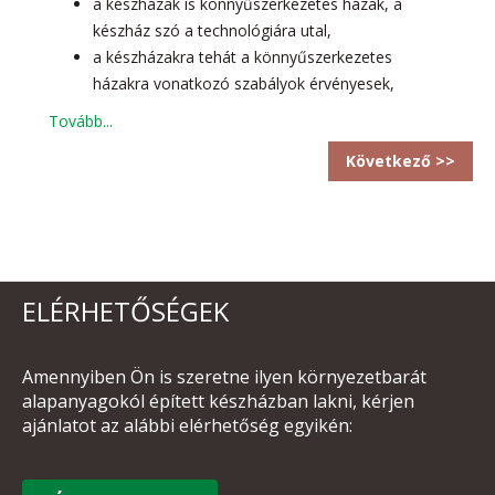
a készházak is könnyűszerkezetes házak, a
készház szó a technológiára utal,
a készházakra tehát a könnyűszerkezetes
házakra vonatkozó szabályok érvényesek,
a jogszabályi környezet egységes az egész
Tovább...
Európai UNIO területén,
Következő >>
a készház építőnek rendelkezni kell NMÉ –vel,
vagy ETA –val és pluszban tanúsítvánnyal.
ELÉRHETŐSÉGEK
Amennyiben Ön is szeretne ilyen környezetbarát
alapanyagokól épített készházban lakni, kérjen
ajánlatot az alábbi elérhetőség egyikén: