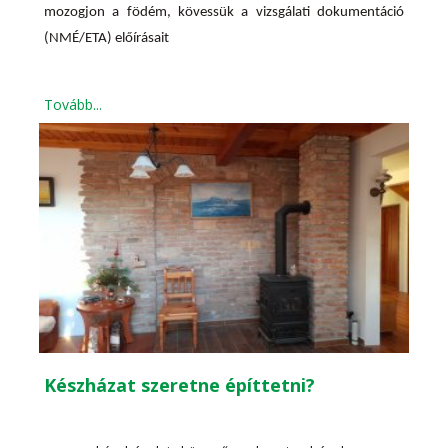
mozogjon a födém, kövessük a vizsgálati dokumentáció
(NMÉ/ETA) előírásait
Tovább...
Készházat szeretne építtetni?